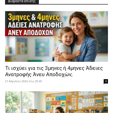
Διαβάστε επίσης
​Τι ισχύει για τις 3μηνες ή 4μηνες Άδειες
Ανατροφής Άνευ Αποδοχών;
21 Απριλίου 2026 στις 20:43
0