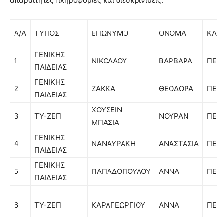
απαραίτητες πληροφορίες και διευκρινίσεις.
A/A
ΤΥΠΟΣ
ΕΠΩΝΥΜΟ
ΟΝΟΜΑ
ΚΛ
ΓΕΝΙΚΗΣ
1
ΝΙΚΟΛΑΟΥ
ΒΑΡΒΑΡΑ
ΠΕ
ΠΑΙΔΕΙΑΣ
ΓΕΝΙΚΗΣ
2
ΖΑΚΚΑ
ΘΕΟΔΩΡΑ
ΠΕ
ΠΑΙΔΕΙΑΣ
ΧΟΥΣΕΙΝ
3
ΤΥ-ΖΕΠ
ΝΟΥΡΑΝ
ΠΕ
ΜΠΑΣΙΑ
ΓΕΝΙΚΗΣ
4
ΝΑΝΑΥΡΑΚΗ
ΑΝΑΣΤΑΣΙΑ
ΠΕ
ΠΑΙΔΕΙΑΣ
ΓΕΝΙΚΗΣ
5
ΠΑΠΑΔΟΠΟΥΛΟΥ
ΑΝΝΑ
ΠΕ
ΠΑΙΔΕΙΑΣ
6
ΤΥ-ΖΕΠ
ΚΑΡΑΓΕΩΡΓΙΟΥ
ΑΝΝΑ
ΠΕ