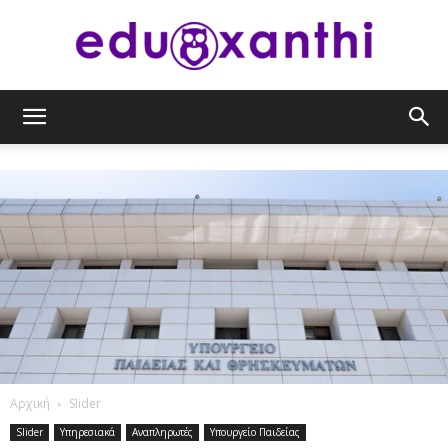
eduxanthi
Αρχική
Slider
Slider
Υπηρεσιακά
Αναπληρωτές
Υπουργείο Παιδείας