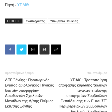
Πηγή :
ΥΠΑΙΘ
ΕΤΙΚΕΤΕΣ
αναπληρωτές
Υπουργείο Παιδείας
Προηγούμενο άρθρο
Επόμενο άρθρο
ΔΠΕ Ξάνθης : Προσωρινός
ΥΠΑΙΘ : Τροποποίηση
Ενιαίος αξιολογικός Πίνακας
απόφασης κύρωσης τελικών
δεκτών υποψηφίων
πινάκων επιλογής
Διευθυντών Σχολικών
υποψηφίων Συμβούλων
Μονάδων της Δ/σης Π/θμιας
Εκπαίδευσης των Ε΄ και ΣΤ΄
Εκπ/σης Ξάνθης
Περιφερειακών Συμβουλίων
Επιλογής Συμβούλων