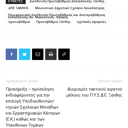
ΕΤΙΚΕΤΕΣ
Διεύθυνση Πρωτοβάθμιας Εκπαίδευσης Ξάνθης
ΔΠΕ ΞΑΝΘΗΣ
Μειονοτικό Δημοτικό Σχολείο Λευκόπετρας
Περιφερειακή Διεύθυνση Πρωτοβάθμιας και Δευτεροβάθμιας
Εκπαίδευσης Αν. Μακεδονίας -Θράκης
πρωτοβάθμια
Πρωτοβάθμια Ξάνθης
σχολικές εφορείες
Προηγούμενο άρθρο
Επόμενο άρθρο
Προκήρυξη – πρόσκληση
Διορισμός τακτικού αιρετού
ενδιαφέροντος για την
μέλους του Π.Υ.Σ.Δ.Ε. Ξάνθης
επιλογή Υποδιευθυντών/
ντριών Σχολικών Μονάδων
και Εργαστηριακών Κέντρων
(Ε.Κ.) καθώς και των
Υπευθύνων Τομέων