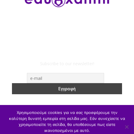
Subscribe to our newsletter!
Χρησιμοποιούμε cookies για να σας προσφέρουμε την
καλύτερη δυνατή εμπειρία στη σελίδα μας. Εάν συνεχίσετε να
χρησιμοποιείτε τη σελίδα, θα υποθέσουμε πως είστε
ΥΠΑΙΘΑ
Υπηρεσιακά
Α/θμια
Β/θμια
Γ/θμια
ικανοποιημένοι με αυτό.
Θέσεις Εργασίας
Αθλητισμός