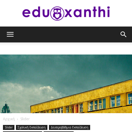
eduxanthi
Αρχική
Slider
Slider
Σχολική Εκπαίδευση
Δευτεροβάθμια Εκπαίδευση