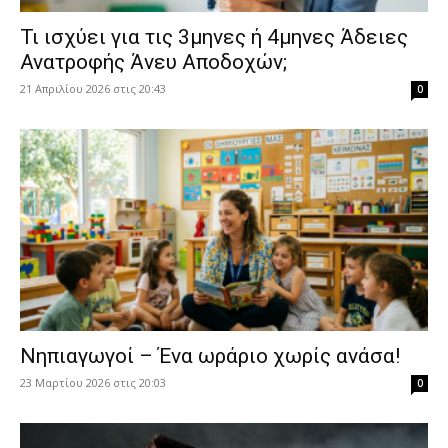
​Τι ισχύει για τις 3μηνες ή 4μηνες Άδειες
Ανατροφής Άνευ Αποδοχών;
21 Απριλίου 2026 στις 20:43
0
Νηπιαγωγοί – Ένα ωράριο χωρίς ανάσα!
23 Μαρτίου 2026 στις 20:03
0