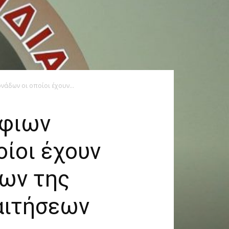
άδων οι οποίοι έχουν...
ήφιων
ίοι έχουν
γων της
αιτήσεων