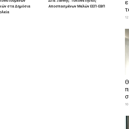
οποθετούμενων
ΔΠΕ Ξάνθης: Τοποθετήσεις
ε
κών στα Δημόσια
Αποσπασμένων Μελών ΕΕΠ-ΕΒΠ
τ
ολεία
12
Θ
π
σ
10