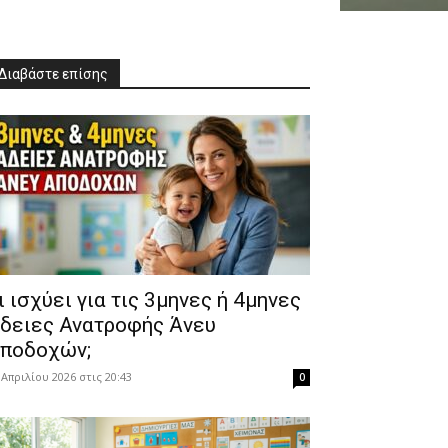
Διαβάστε επίσης
Τι ισχύει για τις 3μηνες ή 4μηνες
δειες Ανατροφής Άνευ
ποδοχών;
 Απριλίου 2026 στις 20:43
0