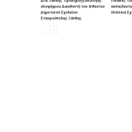
ΔΠΕ Ξάνθης: Προκήρυξη επιλογής
Πίνακες τ
υποψήφιου Διευθυντή του 4/θεσίου
εκπαιδευτι
Δημοτικού Σχολείου
Ωνάσεια Σχ
Σταυρούπολης Ξάνθης