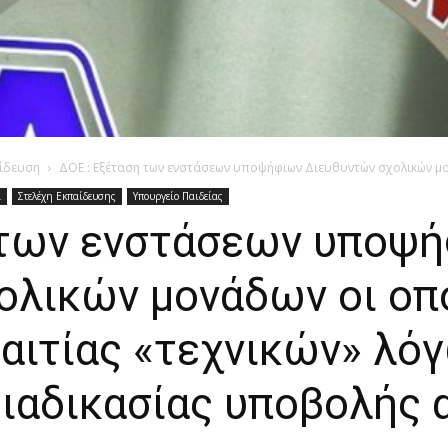
ίδευση
ΔΟΕ : Εξέταση των ενστάσεων υποψήφιων Διευθυντών σχολικών μον
ά
Στελέχη Εκπαίδευσης
Υπουργείο Παιδείας
 των ενστάσεων υποψ
ολικών μονάδων οι οπο
 αιτίας «τεχνικών» λό
διαδικασίας υποβολής 