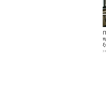
Π
π
ξ
3 