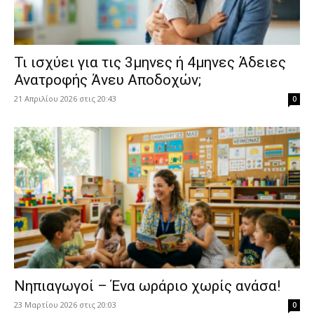
​Τι ισχύει για τις 3μηνες ή 4μηνες Άδειες
Ανατροφής Άνευ Αποδοχών;
21 Απριλίου 2026 στις 20:43
0
Νηπιαγωγοί – Ένα ωράριο χωρίς ανάσα!
23 Μαρτίου 2026 στις 20:03
0