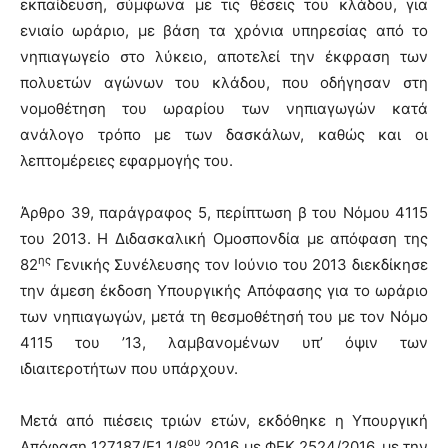
εκπαίδευση, σύμφωνα με τις θέσεις του κλάδου, για
ενιαίο ωράριο, με βάση τα χρόνια υπηρεσίας από το
νηπιαγωγείο στο λύκειο, αποτελεί την έκφραση των
πολυετών αγώνων του κλάδου, που οδήγησαν στη
νομοθέτηση του ωραρίου των νηπιαγωγών κατά
ανάλογο τρόπο με των δασκάλων, καθώς και οι
λεπτομέρειες εφαρμογής του.
Άρθρο 39, παράγραφος 5, περίπτωση β του Νόμου 4115
του 2013. Η Διδασκαλική Ομοσπονδία με απόφαση της
ης
82
Γενικής Συνέλευσης τον Ιούνιο του 2013 διεκδίκησε
την άμεση έκδοση Υπουργικής Απόφασης για το ωράριο
των νηπιαγωγών, μετά τη θεσμοθέτησή του με τον Νόμο
4115 του ’13, λαμβανομένων υπ’ όψιν των
ιδιαιτεροτήτων που υπάρχουν.
Μετά από πιέσεις τριών ετών, εκδόθηκε η Υπουργική
ου
Απόφαση 127187/Ε1 1/8
2016 με ΦΕΚ 2524/2016, με την