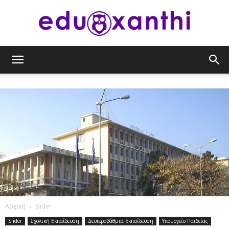
eduxanthi
Αρχική
Slider
Slider
Σχολική Εκπαίδευση
Δευτεροβάθμια Εκπαίδευση
Υπουργείο Παιδείας