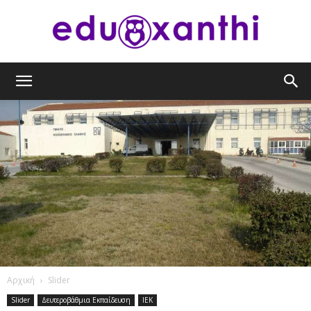
eduxanthi
Αρχική
Slider
Slider
Δευτεροβάθμια Εκπαίδευση
ΙΕΚ