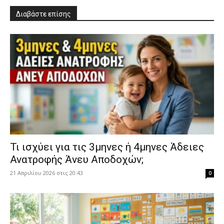
Διαβάστε επίσης
​Τι ισχύει για τις 3μηνες ή 4μηνες Άδειες
Ανατροφής Άνευ Αποδοχών;
21 Απριλίου 2026 στις 20:43
0