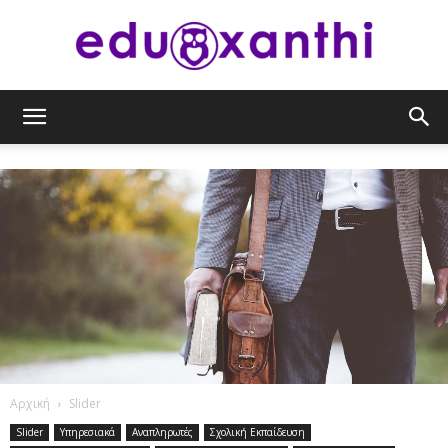
eduxanthi
Αρχική
Slider
Slider
Υπηρεσιακά
Αναπληρωτές
Σχολική Εκπαίδευση