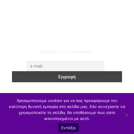
Subscribe to our newsletter!
Χρησιμοποιούμε cookies για να σας προσφέρουμε την
καλύτερη δυνατή εμπειρία στη σελίδα μας. Εάν συνεχίσετε να
ΥΠΑΙΘΑ
Υπηρεσιακά
Α/θμια
Β/θμια
Γ/θμια
χρησιμοποιείτε τη σελίδα, θα υποθέσουμε πως είστε
ικανοποιημένοι με αυτό.
Θέσεις Εργασίας
Αθλητισμός
Εντάξει
© eduXanthi2022