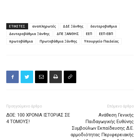
ΕΤΙΚΕΤΕΣ
αναπληρωτές
ΔΔΕ Ξάνθης
δευτεροβαθμια
Δευτεροβάθμια Ξάνθης
ΔΠΕ ΞΑΝΘΗΣ
ΕΕΠ
ΕΕΠ-ΕΒΠ
πρωτοβάθμια
Πρωτοβάθμια Ξάνθης
Υπουργείο Παιδείας
Προηγούμενο άρθρο
Επόμενο άρθρο
ΔΟΕ: 100 ΧΡΟΝΙΑ ΙΣΤΟΡΙΑΣ ΣΕ
Ανάθεση Γενικής
4 ΤΟΜΟΥΣ!
Παιδαγωγικής Ευθύνης
Συμβούλων Εκπαίδευσης Δ.Ε.
αρμοδιότητας Περιφερειακής