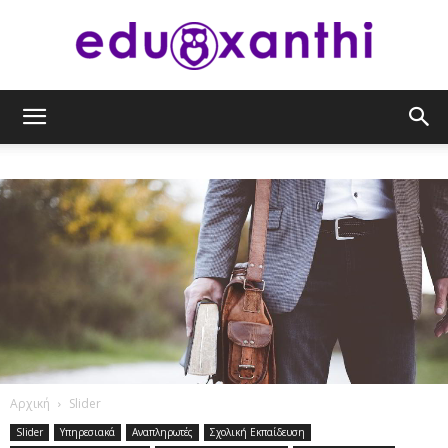
eduxanthi
Αρχική
Slider
Slider
Υπηρεσιακά
Αναπληρωτές
Σχολική Εκπαίδευση