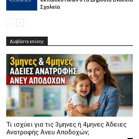
Σχολεία
Διαβάστε επίσης
​Τι ισχύει για τις 3μηνες ή 4μηνες Άδειες
Ανατροφής Άνευ Αποδοχών;