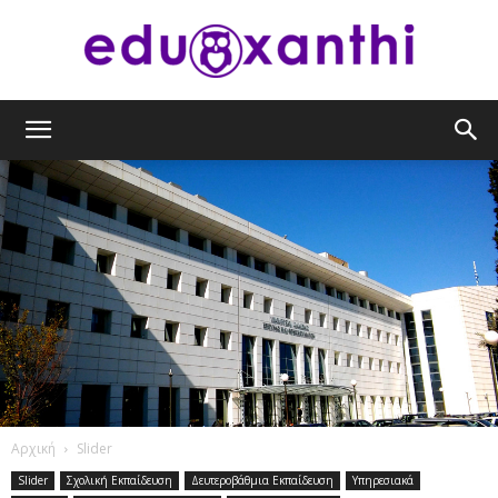
eduxanthi
Αρχική
Slider
Slider
Σχολική Εκπαίδευση
Δευτεροβάθμια Εκπαίδευση
Υπηρεσιακά