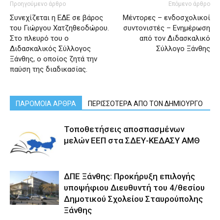
Προηγούμενο άρθρο
Επόμενο άρθρο
Συνεχίζεται η ΕΔΕ σε βάρος
Mέντορες – ενδοσχολικοί
του Γιώργου Χατζηθεοδώρου.
συντονιστές – Ενημέρωση
Στο πλευρό του ο
από τον Διδασκαλικό
Διδασκαλικός Σύλλογος
Σύλλογο Ξάνθης
Ξάνθης, ο οποίος ζητά την
παύση της διαδικασίας.
ΠΑΡΟΜΟΙΑ ΑΡΘΡΑ
ΠΕΡΙΣΣΟΤΕΡΑ ΑΠΟ ΤΟΝ ΔΗΜΙΟΥΡΓΟ
Τοποθετήσεις αποσπασμένων
μελών ΕΕΠ στα ΣΔΕΥ-ΚΕΔΑΣΥ ΑΜΘ
ΔΠΕ Ξάνθης: Προκήρυξη επιλογής
υποψήφιου Διευθυντή του 4/θεσίου
Δημοτικού Σχολείου Σταυρούπολης
Ξάνθης