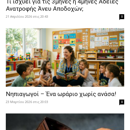
​Τι ισχύει για τις 3μηνες ή 4μηνες Άδειες
Ανατροφής Άνευ Αποδοχών;
21 Απριλίου 2026 στις 20:43
0
Νηπιαγωγοί – Ένα ωράριο χωρίς ανάσα!
23 Μαρτίου 2026 στις 20:03
0