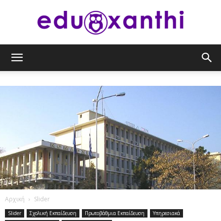
eduxanthi
Αρχική
Slider
Slider
Σχολική Εκπαίδευση
Πρωτοβάθμια Εκπαίδευση
Υπηρεσιακά