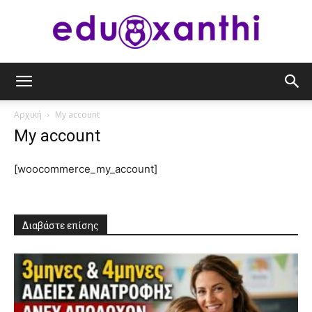
eduxanthi
Αρχική
My account
My account
[woocommerce_my_account]
Διαβάστε επίσης