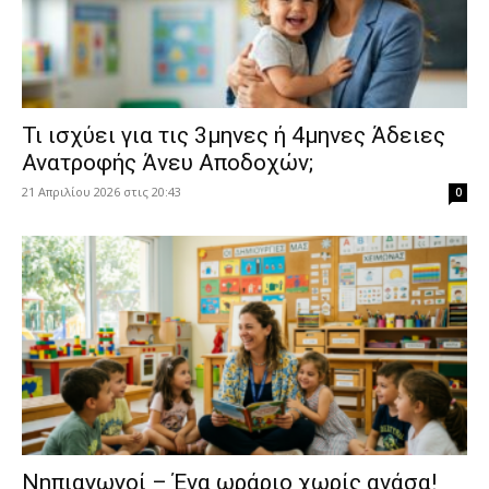
​Τι ισχύει για τις 3μηνες ή 4μηνες Άδειες
Ανατροφής Άνευ Αποδοχών;
21 Απριλίου 2026 στις 20:43
0
Νηπιαγωγοί – Ένα ωράριο χωρίς ανάσα!