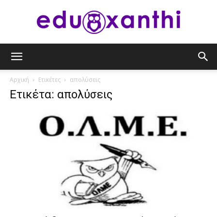
eduxanthi
Αρχική
Ετικέτες
απολύσεις
Ετικέτα: απολύσεις