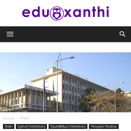
eduxanthi
Αρχική
Slider
Slider
Σχολική Εκπαίδευση
Πρωτοβάθμια Εκπαίδευση
Υπουργείο Παιδείας