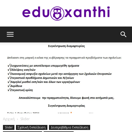
eduxanthi
Αρχική
Slider
Slider
Σχολική Εκπαίδευση
Δευτεροβάθμια Εκπαίδευση