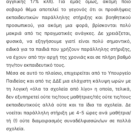
αγγλικής 17% κλπ). Για εμάς όμως, ακόμη ποιο
σοβαρό θέμα αποτελεί το γεγονός ότι οι προσλήψεις
εκπαιδευτικών παράλληλης στήριξης και βοηθητικού
προσωπικού, για ακόμη μια φορά, βρίσκονται πολύ
μακριά από τις πραγματικές ανάγκες. Δε χρειάζεται,
φυσικά, να εξηγήσουμε γιατί είναι πολύ σημαντικό,
ειδικά για τα παιδιά που χρήζουν παράλληλης στήριξης,
να έχουν από την αρχή της χρονιάς και σε πλήρη βαθμό
την/τον εκπαιδευτικό τους.
Μέσα σε αυτό το πλαίσιο, επιχειρείται από το Υπουργείο
Παιδείας και από τις ΔΔΕ μια ελάχιστη κάλυψη ωρών με
τη λογική «όλα τα σχολεία από λίγο» η οποία, τελικά,
δεν εξυπηρετεί ούτε τις/τους μαθήτριες/τές ούτε τις/τους
εκπαιδευτικούς αλλά ούτε και τα ίδια τα σχολεία. Δε
νοείται παράλληλη στήριξη με 4-5 ώρες ανά μαθήτρια/
τή (!) ούτε διαμοιρασμός συναδέλφισσών/ων σε πολλά
σχολεία.