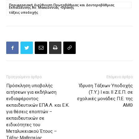
Περιφερειακή Διεύθυνση Πρωτοβάθμιας και Δευτεροβάθμιας
Εκπαίδευσης Αν. Μακεδονίας -Θράκης
τάξεις υποδοχής
Προηγούμενο άρθρο
Επόμενο άρθρο
Πρόσκληση υποβολής
Ίδρυση Τάξεων Υποδοχής
αιτήσεων για εκδήλωση
(Τ.Υ.) Ι και ΙΙ Ζ.Ε.Π. σε
ενδιαφέροντος
σχολικές μονάδες Π.Ε. της
εκπαιδευτικών ΕΠΑ.Λ. και Ε.Κ.
ΑΜΘ
για θέσεις εποπτών –
εκπαιδευτικών σε
ειδικότητες του
Μεταλυκειακού Έτους –
Τάξης Μαθητείας