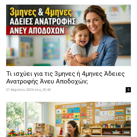
​Τι ισχύει για τις 3μηνες ή 4μηνες Άδειες
Ανατροφής Άνευ Αποδοχών;
21 Απριλίου 2026 στις 20:43
0