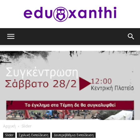
eduxanthi
Αρχική
Slider
Slider
Σχολική Εκπαίδευση
Δευτεροβάθμια Εκπαίδευση