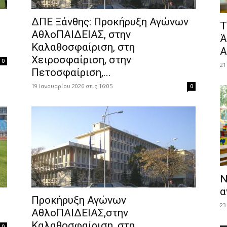
ΔΠΕ Ξάνθης: Προκήρυξη Αγώνων
​
ΑθλοΠΑΙΔΕΙΑΣ, στην
Ά
Καλαθοσφαίριση, στη
Α
Χειροσφαίριση, στην
0
21
Πετοσφαίριση,...
19 Ιανουαρίου 2026 στις 16:05
0
Ν
α
Προκήρυξη Αγώνων
23
ΑθλοΠΑΙΔΕΙΑΣ,στην
Καλαθοσφαίριση, στη
0