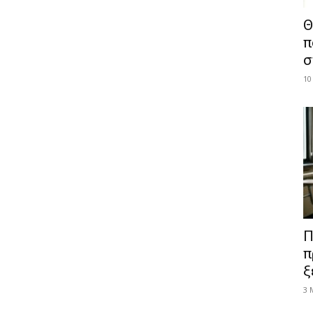
Θ
π
σ
10
Π
π
ξ
3 