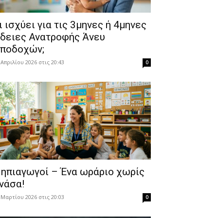
Τι ισχύει για τις 3μηνες ή 4μηνες
δειες Ανατροφής Άνευ
ποδοχών;
 Απριλίου 2026 στις 20:43
0
ηπιαγωγοί – Ένα ωράριο χωρίς
νάσα!
 Μαρτίου 2026 στις 20:03
0