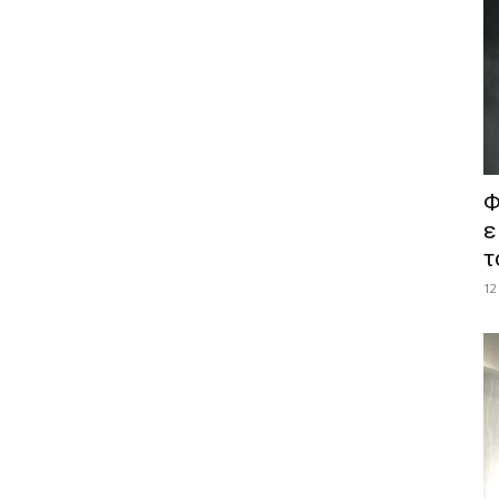
Φ
ε
τ
12