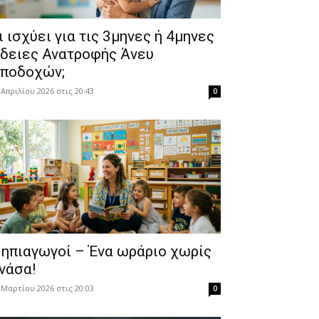
Τι ισχύει για τις 3μηνες ή 4μηνες
δειες Ανατροφής Άνευ
ποδοχών;
 Απριλίου 2026 στις 20:43
0
ηπιαγωγοί – Ένα ωράριο χωρίς
νάσα!
 Μαρτίου 2026 στις 20:03
0