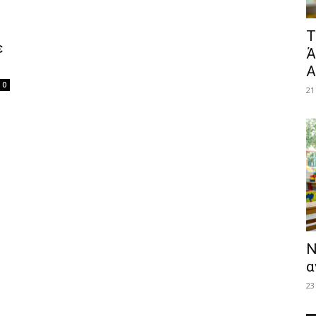
​
ε
Ά
Α
0
21
Ν
α
23