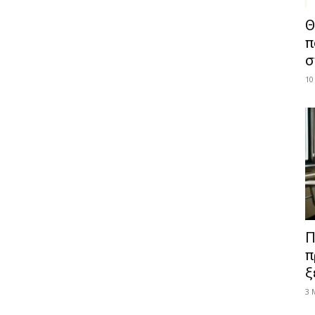
Θ
π
σ
10
Π
π
ξ
3 