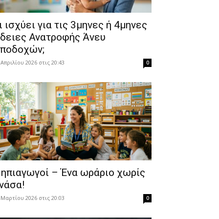
Τι ισχύει για τις 3μηνες ή 4μηνες
δειες Ανατροφής Άνευ
ποδοχών;
 Απριλίου 2026 στις 20:43
0
ηπιαγωγοί – Ένα ωράριο χωρίς
νάσα!
 Μαρτίου 2026 στις 20:03
0