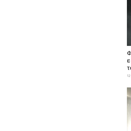
Φ
ε
τ
12