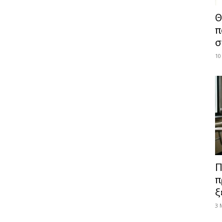
Θ
π
σ
10
Π
π
ξ
3 