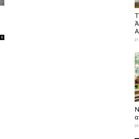
​
Ά
Α
0
21
Ν
α
23