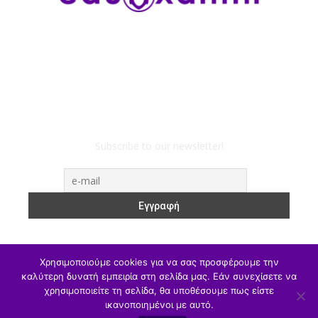
Subscribe to our newsletter!
Χρησιμοποιούμε cookies για να σας προσφέρουμε την
καλύτερη δυνατή εμπειρία στη σελίδα μας. Εάν συνεχίσετε να
χρησιμοποιείτε τη σελίδα, θα υποθέσουμε πως είστε
ΥΠΑΙΘΑ
Υπηρεσιακά
Α/θμια
Β/θμια
Γ/θμια
ικανοποιημένοι με αυτό.
Θέσεις Εργασίας
Αθλητισμός