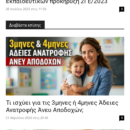
εκπαιδευτικών προκήρυξη 2ΓΕ/2023
28 Ιουλίου 2023 στις 11:56
0
Διαβάστε επίσης
​Τι ισχύει για τις 3μηνες ή 4μηνες Άδειες
Ανατροφής Άνευ Αποδοχών;
21 Απριλίου 2026 στις 20:43
0