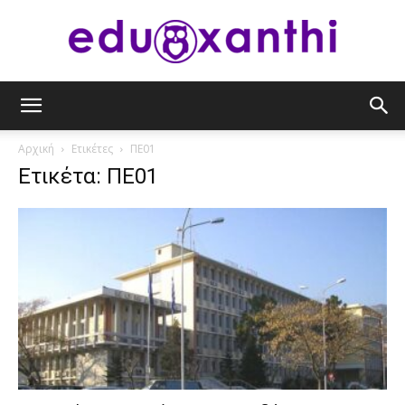
eduxanthi
Αρχική
Ετικέτες
ΠΕ01
Ετικέτα: ΠΕ01