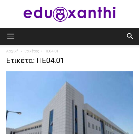
eduxanthi
Αρχική
Ετικέτες
ΠΕ04.01
Ετικέτα: ΠΕ04.01