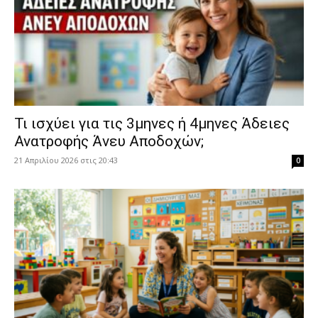
​Τι ισχύει για τις 3μηνες ή 4μηνες Άδειες
Ανατροφής Άνευ Αποδοχών;
21 Απριλίου 2026 στις 20:43
0