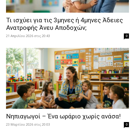
​Τι ισχύει για τις 3μηνες ή 4μηνες Άδειες
Ανατροφής Άνευ Αποδοχών;
21 Απριλίου 2026 στις 20:43
0
Νηπιαγωγοί – Ένα ωράριο χωρίς ανάσα!
23 Μαρτίου 2026 στις 20:03
0