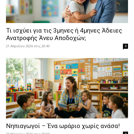
​Τι ισχύει για τις 3μηνες ή 4μηνες Άδειες
Ανατροφής Άνευ Αποδοχών;
21 Απριλίου 2026 στις 20:43
0
Νηπιαγωγοί – Ένα ωράριο χωρίς ανάσα!
23 Μαρτίου 2026 στις 20:03
0