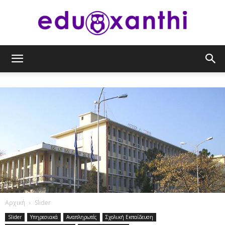
eduxanthi
Αρχική
Slider
Slider
Υπηρεσιακά
Αναπληρωτές
Σχολική Εκπαίδευση