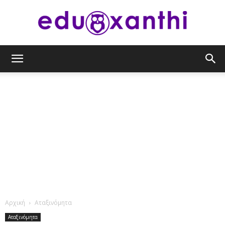
eduxanthi
Αρχική
Αταξινόμητα
Αταξινόμητα