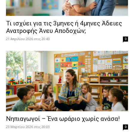
​Τι ισχύει για τις 3μηνες ή 4μηνες Άδειες
Ανατροφής Άνευ Αποδοχών;
21 Απριλίου 2026 στις 20:43
0
Νηπιαγωγοί – Ένα ωράριο χωρίς ανάσα!
23 Μαρτίου 2026 στις 20:03
0