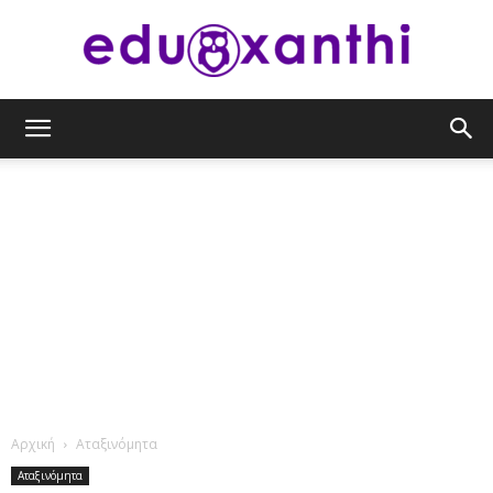
eduxanthi
Αρχική
Αταξινόμητα
Αταξινόμητα