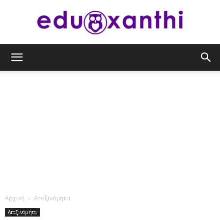
eduxanthi
Αρχική
Αταξινόμητα
Αταξινόμητα