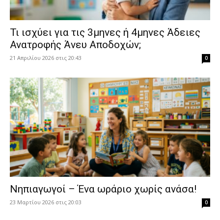
​Τι ισχύει για τις 3μηνες ή 4μηνες Άδειες
Ανατροφής Άνευ Αποδοχών;
21 Απριλίου 2026 στις 20:43
0
Νηπιαγωγοί – Ένα ωράριο χωρίς ανάσα!
23 Μαρτίου 2026 στις 20:03
0