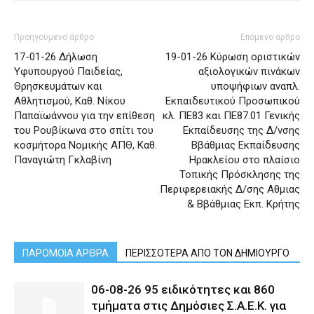
Προηγούμενο άρθρο
Επόμενο άρθρο
17-01-26 Δήλωση
19-01-26 Κύρωση οριστικών
Υφυπουργού Παιδείας,
αξιολογικών πινάκων
Θρησκευμάτων και
υποψήφιων αναπλ.
Αθλητισμού, Καθ. Νίκου
Εκπαιδευτικού Προσωπικού
Παπαϊωάννου για την επίθεση
κλ. ΠΕ83 και ΠΕ87.01 Γενικής
του Ρουβίκωνα στο σπίτι του
Εκπαίδευσης της Δ/νσης
κοσμήτορα Νομικής ΑΠΘ, Καθ.
Ββάθμιας Εκπαίδευσης
Παναγιώτη Γκλαβίνη
Ηρακλείου στο πλαίσιο
Τοπικής Πρόσκλησης της
Περιφερειακής Δ/σης Αθμιας
& Ββάθμιας Εκπ. Κρήτης
ΠΑΡΟΜΟΙΑ ΑΡΘΡΑ
ΠΕΡΙΣΣΟΤΕΡΑ ΑΠΟ ΤΟΝ ΔΗΜΙΟΥΡΓΟ
06-08-26 95 ειδικότητες και 860
τμήματα στις Δημόσιες Σ.Α.Ε.Κ. για