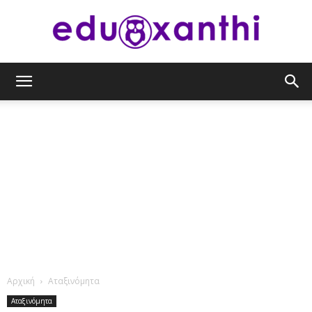
eduxanthi
Αρχική
Αταξινόμητα
Αταξινόμητα