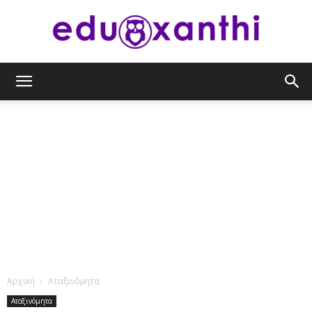
eduxanthi
Αρχική
Αταξινόμητα
Αταξινόμητα