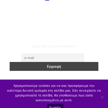
Subscribe to our newsletter!
Χρησιμοποιούμε cookies για να σας προσφέρουμε την
καλύτερη δυνατή εμπειρία στη σελίδα μας. Εάν συνεχίσετε να
ΥΠΑΙΘΑ
Υπηρεσιακά
Α/θμια
Β/θμια
Γ/θμια
χρησιμοποιείτε τη σελίδα, θα υποθέσουμε πως είστε
ικανοποιημένοι με αυτό.
Θέσεις Εργασίας
Αθλητισμός
Εντάξει