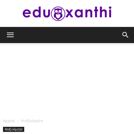
eduxanthi
Αρχική
Αταξινόμητα
Αταξινόμητα