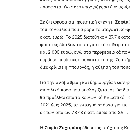
πρόσφατα, έκτακτη επιχορήγηση ύψους 4,4
Σε ότι αφορά στη φοιτητική στέγη η
Σοφία
του κονδυλίου που αφορά το στεγαστικό-φο
εκατ. ευρώ. Το 2025 διατέθηκαν 87,7 εκατ
φοιτητές έλαβαν το στεγαστικό επίδομα το 
και 2.000 ευρώ, ενώ στα περιφερειακά παν
ευρώ σε περίπτωση συγκατοίκησης. Σε τμ
διευκρίνισε η Υπουργός, η αύξηση του ποσο
Για την αναβάθμιση και δημιουργία νέων φο
συνολικό ποσό που υπολογίζεται ότι θα διατ
θα προέλθει από το Κοινωνικό Κλιματικό Τ
2021 έως 2025, τα ενταγμένα έργα για τις 
εκ των οποίων 737,8 εκατ. ευρώ από ΣΔΙΤ.
Η
Σοφία Ζαχαράκη
έθεσε ως στόχο της Κυ