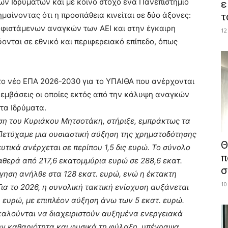
ων Ιδρυμάτων και με κοινό στόχο ένα Πανεπιστήμιο
ε
ημαίνοντας ότι η προσπάθεια κινείται σε δύο άξονες:
τ
υφιστάμενων αναγκών των ΑΕΙ και στην έγκαιρη
12
ύονται σε εθνικό και περιφερειακό επίπεδο, όπως
το νέο ΕΠΑ 2026-2030 για το ΥΠΑΙΘΑ που ανέρχονται
ρεμβάσεις οι οποίες εκτός από την κάλυψη αναγκών
τα Ιδρύματα.
ση του Κυριάκου Μητσοτάκη, στήριξε, εμπράκτως τα
Πετύχαμε μια ουσιαστική αύξηση της χρηματοδότησης
Θ
υτικά ανέρχεται σε περίπου 1,5 δις ευρώ. Το σύνολο
π
αθερά από 217,6 εκατομμύρια ευρώ σε 288,6 εκατ.
σ
ήγηση ανήλθε στα 128 εκατ. ευρώ, ενώ η έκτακτη
10
Για το 2026, η συνολική τακτική ενίσχυση αυξάνεται
. ευρώ, με επιπλέον αύξηση άνω των 5 εκατ. ευρώ.
καλούνται να διαχειριστούν αυξημένα ενεργειακά
ην καθαριότητα και φυσικά τη φύλαξη, υπέγραψα,