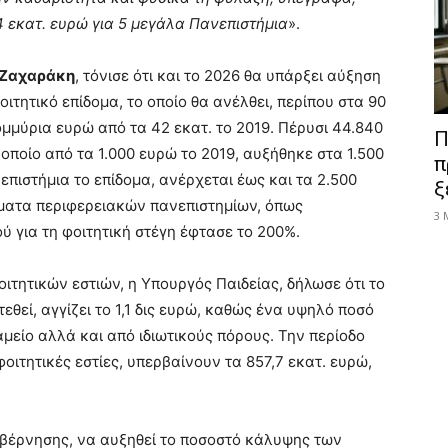
 εκατ. ευρώ για 5 μεγάλα Πανεπιστήμια
».
 Ζαχαράκη
, τόνισε ότι και το 2026 θα υπάρξει αύξηση
ιτητικό επίδομα, το οποίο θα ανέλθει, περίπου στα 90
ομμύρια ευρώ από τα 42 εκατ. το 2019. Πέρυσι 44.840
Π
οποίο από τα 1.000 ευρώ το 2019, αυξήθηκε στα 1.500
π
επιστήμια το επίδομα, ανέρχεται έως και τα 2.500
ξ
ήματα περιφερειακών πανεπιστημίων, όπως
3 
ύ για τη φοιτητική στέγη έφτασε το 200%.
ιτητικών εστιών, η Υπουργός Παιδείας, δήλωσε ότι το
εθεί, αγγίζει το 1,1 δις ευρώ, καθώς ένα υψηλό ποσό
αμείο αλλά και από ιδιωτικούς πόρους. Την περίοδο
φοιτητικές εστίες, υπερβαίνουν τα 857,7 εκατ. ευρώ,
βέρνησης, να αυξηθεί το ποσοστό κάλυψης των