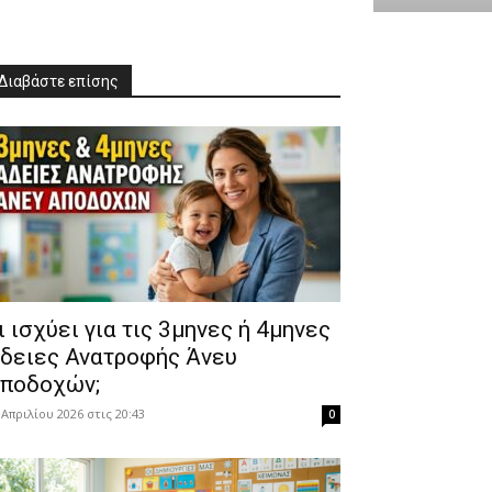
Διαβάστε επίσης
Τι ισχύει για τις 3μηνες ή 4μηνες
δειες Ανατροφής Άνευ
ποδοχών;
 Απριλίου 2026 στις 20:43
0