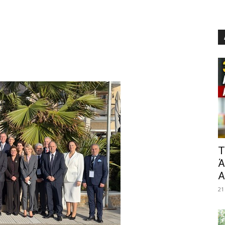
​
Ά
Α
21