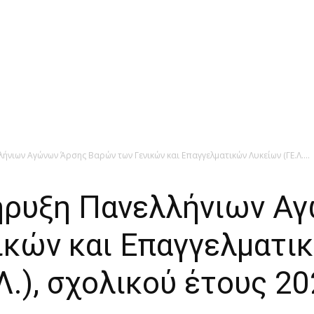
ήνιων Αγώνων Άρσης Βαρών των Γενικών και Επαγγελματικών Λυκείων (ΓΕ.Λ....
ήρυξη Πανελλήνιων Α
ικών και Επαγγελματι
.Λ.), σχολικού έτους 2