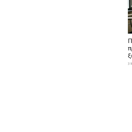
Π
π
ξ
3 