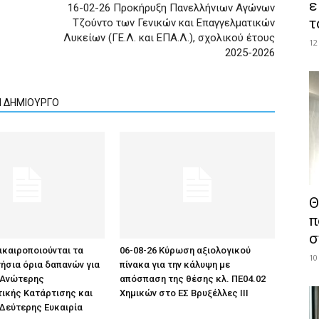
ε
16-02-26 Προκήρυξη Πανελλήνιων Αγώνων
τ
Τζούντο των Γενικών και Επαγγελματικών
Λυκείων (ΓΕ.Λ. και ΕΠΑ.Λ.), σχολικού έτους
12
2025-2026
Ν ΔΗΜΙΟΥΡΓΟ
Θ
π
σ
πικαιροποιούνται τα
06-08-26 Κύρωση αξιολογικού
10
ήσια όρια δαπανών για
πίνακα για την κάλυψη με
 Ανώτερης
απόσπαση της θέσης κλ. ΠΕ04.02
ικής Κατάρτισης και
Χημικών στο ΕΣ Βρυξέλλες ΙΙΙ
 Δεύτερης Ευκαιρία