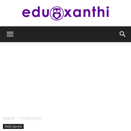
eduxanthi
Αρχική
Αταξινόμητα
Αταξινόμητα