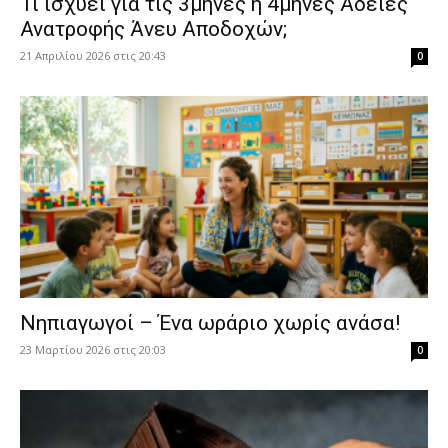
​Τι ισχύει για τις 3μηνες ή 4μηνες Άδειες
Ανατροφής Άνευ Αποδοχών;
21 Απριλίου 2026 στις 20:43
0
Νηπιαγωγοί – Ένα ωράριο χωρίς ανάσα!
23 Μαρτίου 2026 στις 20:03
0