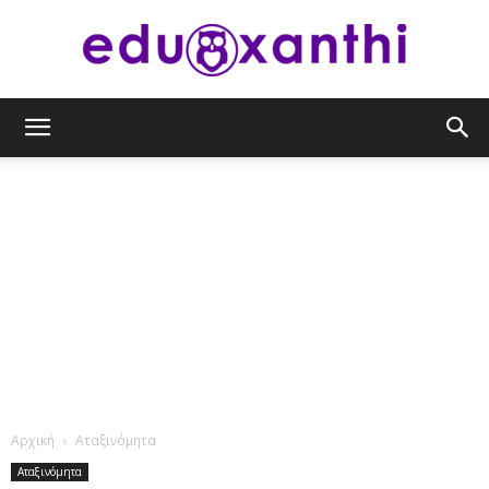
eduxanthi
Αρχική
Αταξινόμητα
Αταξινόμητα