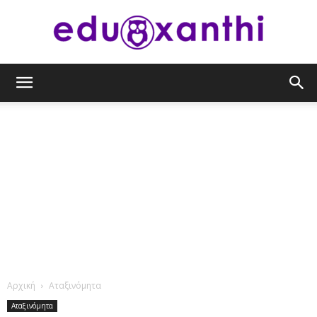
eduxanthi
Αρχική
Αταξινόμητα
Αταξινόμητα