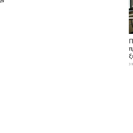
029
Π
π
ξ
3 