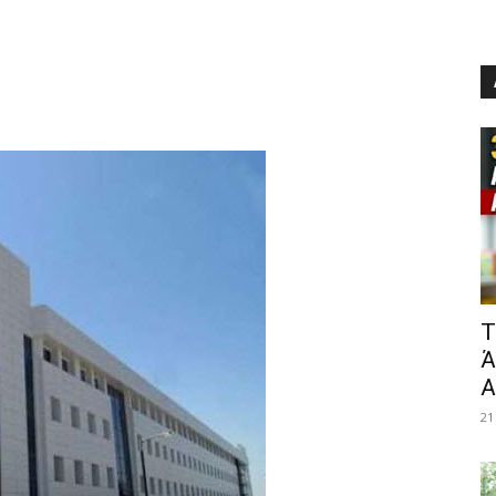
​
Ά
Α
21