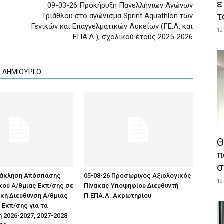
ε
09-03-26 Προκήρυξη Πανελλήνιων Αγώνων
τ
Τριάθλου στο αγώνισμα Sprint Aquathlon των
Γενικών και Επαγγελματικών Λυκείων (ΓΕ.Λ. και
12
ΕΠΑ.Λ.), σχολικού έτους 2025-2026
Ν ΔΗΜΙΟΥΡΓΟ
Θ
π
σ
Ανάκληση Απόσπασης
05-08-26 Προσωρινός Αξιολογικός
10
κού Α/θμιας Εκπ/σης σε
Πίνακας Υποψηφίου Διευθυντή
κή Διεύθυνση Α/θμιας
Π.ΕΠΑ.Λ. Ακρωτηρίου
 Εκπ/σης για τα
 2026-2027, 2027-2028