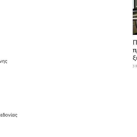
Π
π
ξ
νης
3 
κεδονίας