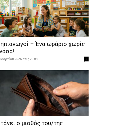
ηπιαγωγοί – Ένα ωράριο χωρίς
νάσα!
 Μαρτίου 2026 στις 20:03
0
τάνει ο μισθός του/της