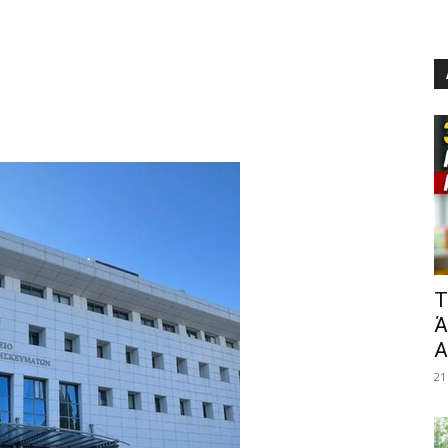
​
Ά
Α
21