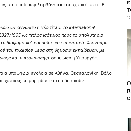
ε
, στο οποίο περιλαμβάνεται και σχετική με το ΙΒ
τ
12
είο ως άγνωστο ή νέο τίτλο. Το International
2327/1995 ως τίτλος ισότιμος προς το απολυτήριο
άτι διαφορετικό και πολύ πιο ουσιαστικό. Φέρνουμε
ού του πλαισίου μέσα στη δημόσια εκπαίδευση, με
ωσης και πιστοποίησης
» σημείωσε η Υπουργός.
ατρία υποψήφια σχολεία σε Αθήνα, Θεσσαλονίκη, Βόλο
οι σχετικές επιμορφώσεις εκπαιδευτικών.
Θ
π
σ
10