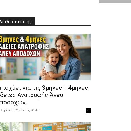
Διαβάστε επίσης
Τι ισχύει για τις 3μηνες ή 4μηνες
δειες Ανατροφής Άνευ
ποδοχών;
 Απριλίου 2026 στις 20:43
0