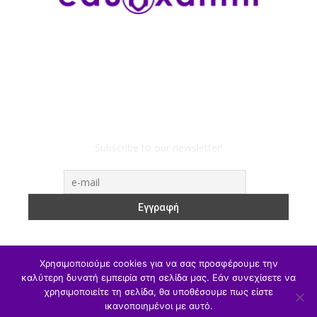
Subscribe to our newsletter!
Χρησιμοποιούμε cookies για να σας προσφέρουμε την
καλύτερη δυνατή εμπειρία στη σελίδα μας. Εάν συνεχίσετε να
χρησιμοποιείτε τη σελίδα, θα υποθέσουμε πως είστε
ΥΠΑΙΘΑ
Υπηρεσιακά
Α/θμια
Β/θμια
Γ/θμια
ικανοποιημένοι με αυτό.
Θέσεις Εργασίας
Αθλητισμός