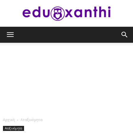
eduxanthi
Αρχική
Αταξινόμητα
Αταξινόμητα