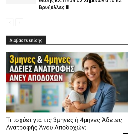
θέσης κλ. ΠΕ04.02 Χημικών στο ΕΣ
Βρυξέλλες ΙΙΙ
Διαβάστε επίσης
​Τι ισχύει για τις 3μηνες ή 4μηνες Άδειες
Ανατροφής Άνευ Αποδοχών;