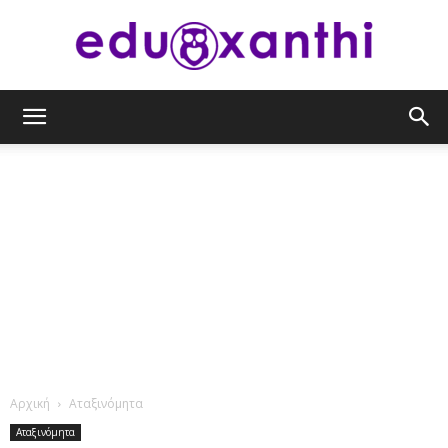
eduxanthi
Αρχική
Αταξινόμητα
Αταξινόμητα