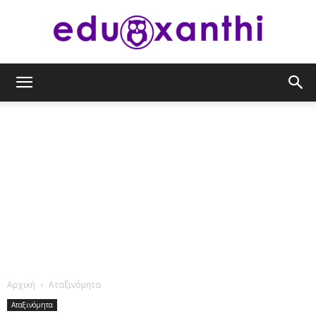
eduxanthi
Αρχική
Αταξινόμητα
Αταξινόμητα