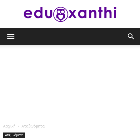
eduxanthi
Αρχική
Αταξινόμητα
Αταξινόμητα