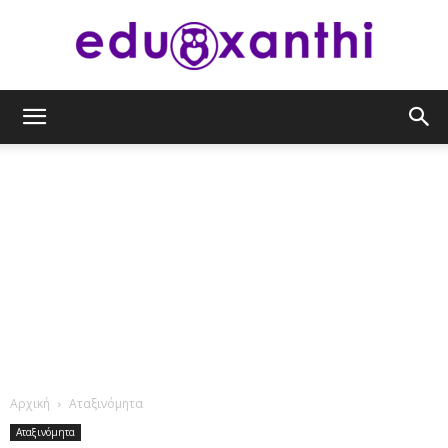
eduxanthi
Αρχική
Αταξινόμητα
Αταξινόμητα