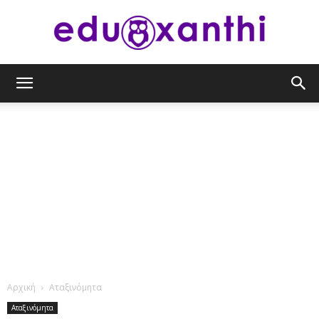
eduxanthi
Αρχική
Αταξινόμητα
Αταξινόμητα