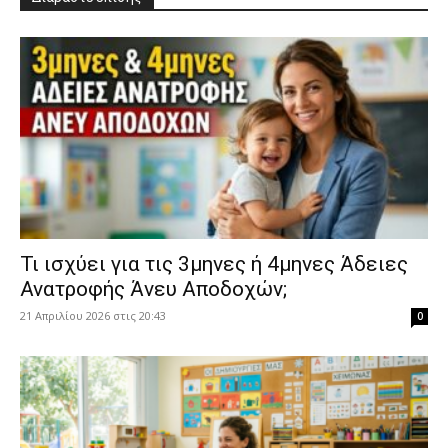
​Τι ισχύει για τις 3μηνες ή 4μηνες Άδειες
Ανατροφής Άνευ Αποδοχών;
21 Απριλίου 2026 στις 20:43
0