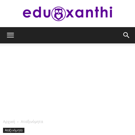
eduxanthi
Αρχική
Αταξινόμητα
Αταξινόμητα