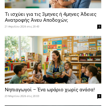
​Τι ισχύει για τις 3μηνες ή 4μηνες Άδειες
Ανατροφής Άνευ Αποδοχών;
21 Απριλίου 2026 στις 20:43
0
Νηπιαγωγοί – Ένα ωράριο χωρίς ανάσα!
23 Μαρτίου 2026 στις 20:03
0