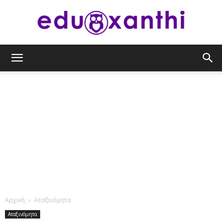
eduxanthi
Αρχική
Αταξινόμητα
Αταξινόμητα