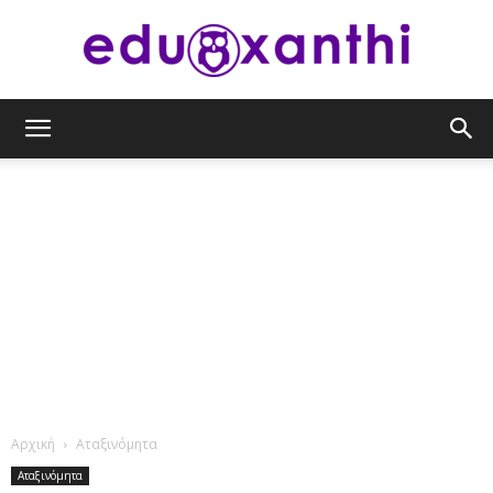
eduxanthi
Αρχική
Αταξινόμητα
Αταξινόμητα