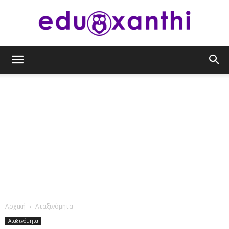
eduxanthi
Αρχική
Αταξινόμητα
Αταξινόμητα