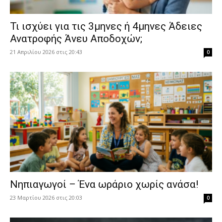
​Τι ισχύει για τις 3μηνες ή 4μηνες Άδειες
Ανατροφής Άνευ Αποδοχών;
21 Απριλίου 2026 στις 20:43
0
Νηπιαγωγοί – Ένα ωράριο χωρίς ανάσα!
23 Μαρτίου 2026 στις 20:03
0